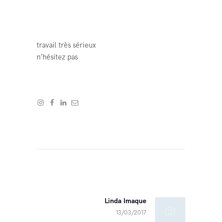
travail très sérieux
n’hésitez pas
Navigation
de
l’article
Linda Imaque
Next
13/03/2017
post: