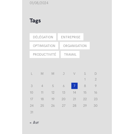
01/08/2024
Tags
DÉLÉGATION
ENTREPRISE
OPTIMISATION
ORGANISATION
PRODUCTIVITÉ
TRAVAIL
L
M
M
J
V
S
D
1
2
3
4
5
6
7
8
9
10
11
12
13
14
15
16
17
18
19
20
21
22
23
24
25
26
27
28
29
30
31
« Avr