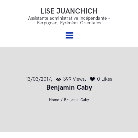
LISE JUANCHICH
LISE JUANCHICH
Accueil
Assistante administrative indépendante –
Perpignan, Pyrénées-Orientales
Assistante administrative indépendante – Perpignan,
Qui suis je ?
Pyrénées-Orientales
Mes services
Offres & accompagnements
FAQ
13/03/2017
399
Views
0
Likes
Blog
Benjamin Caby
Contact
Home
Benjamin Caby