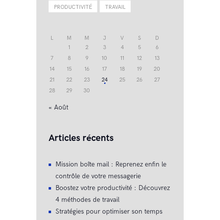
PRODUCTIVITÉ
TRAVAIL
L
M
M
J
V
S
D
1
2
3
4
5
6
7
8
9
10
11
12
13
14
15
16
17
18
19
20
21
22
23
24
25
26
27
28
29
30
« Août
Articles récents
Mission boîte mail : Reprenez enfin le
contrôle de votre messagerie
Boostez votre productivité : Découvrez
4 méthodes de travail
Stratégies pour optimiser son temps