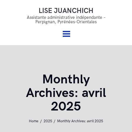
LISE JUANCHICH
LISE JUANCHICH
Accueil
Assistante administrative indépendante –
Perpignan, Pyrénées-Orientales
Assistante administrative indépendante – Perpignan,
Qui suis je ?
Pyrénées-Orientales
Mes services
Offres & accompagnements
FAQ
Monthly
Blog
Archives: avril
Contact
2025
Home
2025
Monthly Archives: avril 2025