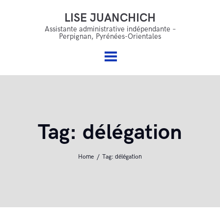
LISE JUANCHICH
LISE JUANCHICH
Accueil
Assistante administrative indépendante –
Perpignan, Pyrénées-Orientales
Assistante administrative indépendante – Perpignan,
Qui suis je ?
Pyrénées-Orientales
Mes services
Offres & accompagnements
FAQ
Tag: délégation
Blog
Contact
Home
Tag: délégation