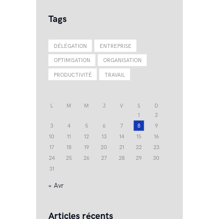
Tags
DÉLÉGATION
ENTREPRISE
OPTIMISATION
ORGANISATION
PRODUCTIVITÉ
TRAVAIL
L
M
M
J
V
S
D
1
2
3
4
5
6
7
8
9
10
11
12
13
14
15
16
17
18
19
20
21
22
23
24
25
26
27
28
29
30
31
« Avr
Articles récents