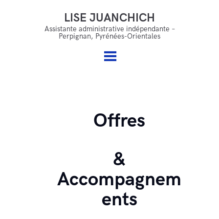
LISE JUANCHICH
LISE JUANCHICH
Accueil
Assistante administrative indépendante –
Perpignan, Pyrénées-Orientales
Assistante administrative indépendante – Perpignan,
Qui suis je ?
Pyrénées-Orientales
Mes services
Offres & accompagnements
FAQ
Offres
Blog
&
Contact
Accompagnem
ents