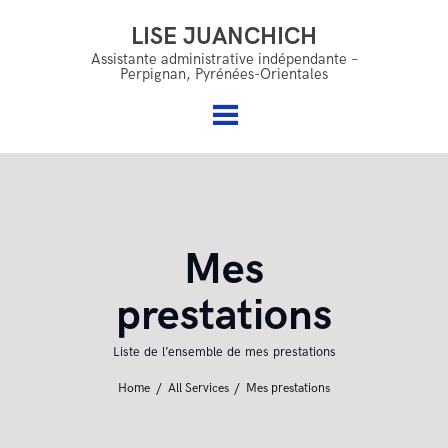
LISE JUANCHICH
LISE JUANCHICH
Accueil
Assistante administrative indépendante –
Perpignan, Pyrénées-Orientales
Assistante administrative indépendante – Perpignan,
Qui suis je ?
Pyrénées-Orientales
Mes services
Offres & accompagnements
FAQ
Mes
Blog
prestations
Contact
Liste de l’ensemble de mes prestations
Home
All Services
Mes prestations