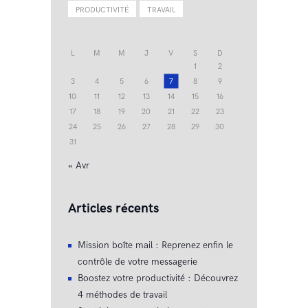
PRODUCTIVITÉ
TRAVAIL
L
M
M
J
V
S
D
1
2
3
4
5
6
7
8
9
10
11
12
13
14
15
16
17
18
19
20
21
22
23
24
25
26
27
28
29
30
31
« Avr
Articles récents
Mission boîte mail : Reprenez enfin le
contrôle de votre messagerie
Boostez votre productivité : Découvrez
4 méthodes de travail