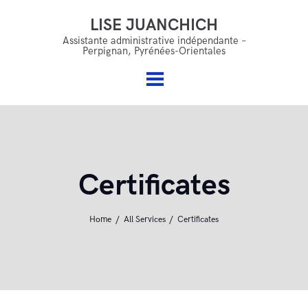
LISE JUANCHICH
LISE JUANCHICH
Accueil
Assistante administrative indépendante –
Perpignan, Pyrénées-Orientales
Assistante administrative indépendante – Perpignan,
Qui suis je ?
Pyrénées-Orientales
Mes services
Offres & accompagnements
FAQ
Certificates
Blog
Contact
Home
All Services
Certificates