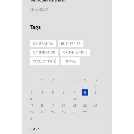
méthodes de travail
01/08/2024
Tags
DÉLÉGATION
ENTREPRISE
OPTIMISATION
ORGANISATION
PRODUCTIVITÉ
TRAVAIL
L
M
M
J
V
S
D
1
2
3
4
5
6
7
8
9
10
11
12
13
14
15
16
17
18
19
20
21
22
23
24
25
26
27
28
29
30
31
« Avr