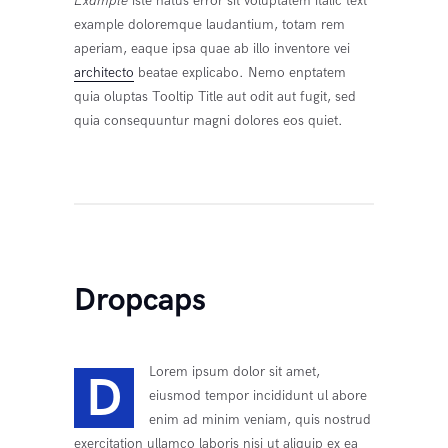
Example
iste natus error sit voluptatem italic text
example doloremque laudantium, totam rem
aperiam, eaque ipsa quae ab illo inventore vei
architecto
beatae explicabo. Nemo enptatem
quia oluptas Tooltip Title aut odit aut fugit, sed
quia consequuntur magni dolores eos quiet.
Dropcaps
Lorem ipsum dolor sit amet,
D
eiusmod tempor incididunt ul abore
enim ad minim veniam, quis nostrud
exercitation ullamco laboris nisi ut aliquip ex ea