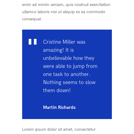
enim ad minim veniam, quis nostrud exercitation
ullamco laboris nisi ut aliquip ex ea commodo
consequat.
Cristine Miller was
amazing! It is
unbelievable how they
were able to jump from
one task to another.
Nothing seems to slow
them down!
Martin Richards
Lorem ipsum dolor sit amet, consectetur