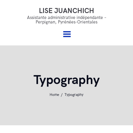
LISE JUANCHICH
LISE JUANCHICH
Accueil
Assistante administrative indépendante –
Perpignan, Pyrénées-Orientales
Assistante administrative indépendante – Perpignan,
Qui suis je ?
Pyrénées-Orientales
Mes services
Offres & accompagnements
FAQ
Typography
Blog
Contact
Home
Typography