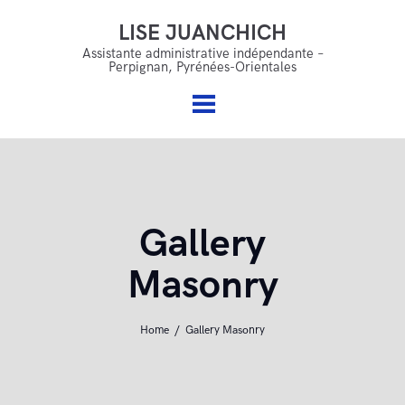
LISE JUANCHICH
LISE JUANCHICH
Accueil
Assistante administrative indépendante –
Perpignan, Pyrénées-Orientales
Assistante administrative indépendante – Perpignan,
Qui suis je ?
Pyrénées-Orientales
Mes services
Offres & accompagnements
FAQ
Gallery
Blog
Masonry
Contact
Home
Gallery Masonry