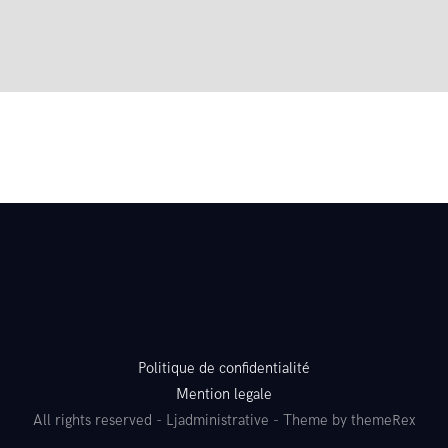
Blog
Contact
Politique de confidentialité
Mention legale
All rights reserved - Ljadministrative - Theme by themeRex