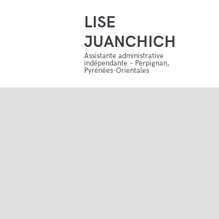
LISE
LISE JUANCHICH
JUANCHICH
Assistante administrative indépendante – Perpignan, Pyrénées
Assistante administrative
indépendante – Perpignan,
Pyrénées-Orientales