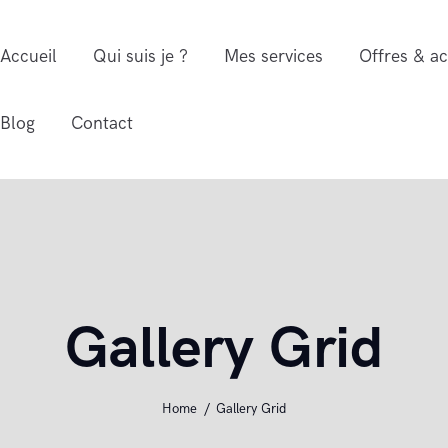
Accueil
Accueil
Qui suis je ?
Mes services
Offres & 
-Orientales
Qui suis je ?
Blog
Contact
Mes services
Offres &
accompagnements
Gallery Grid
FAQ
Home
Gallery Grid